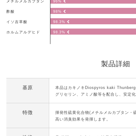
メチルメルカプタン
96%
酢酸
98%
イソ吉草酸
98.3%
ホルムアルデヒド
98.3%
製品詳細
基原
本品はカキノキDiospyros kaki Thun
グリセリン、アミノ酸等を配合し、安定
特徴
揮発性硫黄化合物(メチルメルカプタン・硫
高い消臭効果を発揮します。