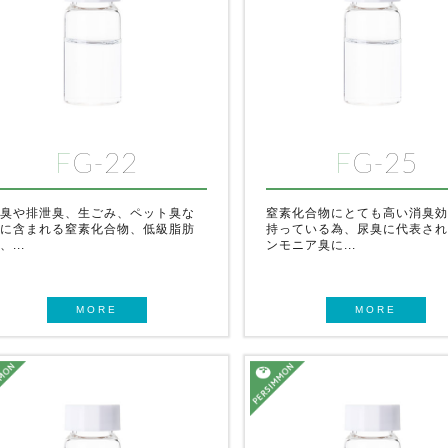
FG-22
FG-25
臭や排泄臭、生ごみ、ペット臭な
窒素化合物にとても高い消臭
に含まれる窒素化合物、低級脂肪
持っている為、尿臭に代表さ
、...
ンモニア臭に...
MORE
MORE