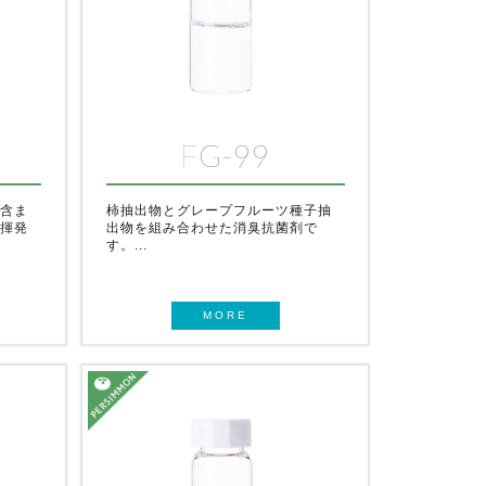
FG-99
に含ま
柿抽出物とグレープフルーツ種子抽
、揮発
出物を組み合わせた消臭抗菌剤で
す。...
MORE