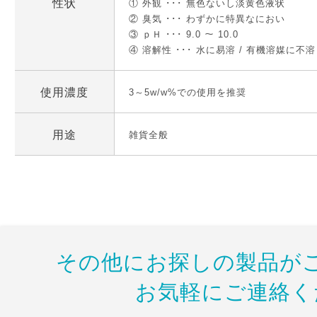
性状
① 外観 ･･･ 無色ないし淡黄色液状
② 臭気 ･･･ わずかに特異なにおい
③ ｐＨ ･･･ 9.0 ～ 10.0
④ 溶解性 ･･･ 水に易溶 / 有機溶媒に不溶
使用濃度
3～5w/w%での使用を推奨
用途
雑貨全般
その他にお探しの製品が
お気軽にご連絡く