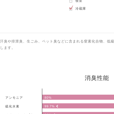
寝室
冷蔵庫
汗臭や排泄臭、生ごみ、ペット臭などに含まれる窒素化合物、低
します。
消臭性能
アンモニア
80%
硫化水素
99.7%