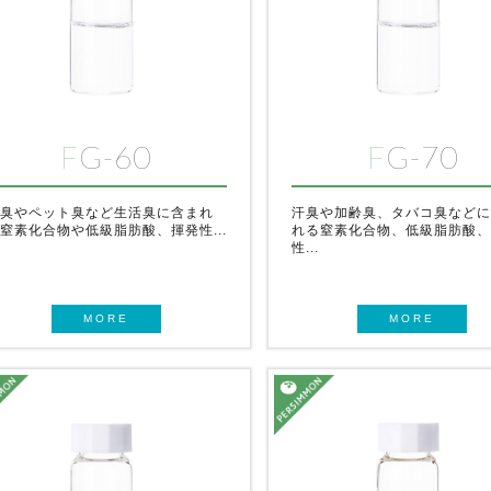
FG-60
FG-70
臭やペット臭など生活臭に含まれ
汗臭や加齢臭、タバコ臭など
窒素化合物や低級脂肪酸、揮発性...
れる窒素化合物、低級脂肪酸
性...
MORE
MORE