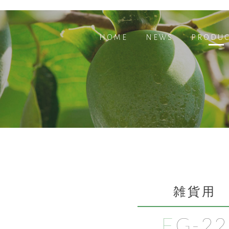
HOME
NEWS
PRODUC
雑貨用
FG-22