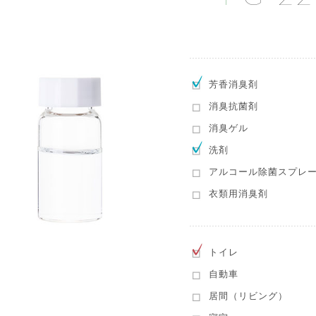
芳香消臭剤
消臭抗菌剤
消臭ゲル
洗剤
アルコール除菌スプレ
衣類用消臭剤
トイレ
自動車
居間（リビング）