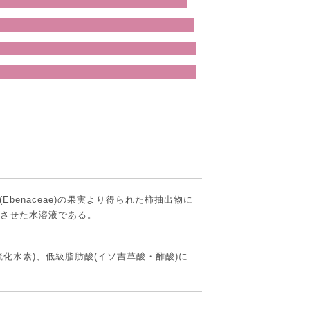
berg(Ebenaceae)の果実より得られた柿抽出物に
化させた水溶液である。
化水素)、低級脂肪酸(イソ吉草酸・酢酸)に