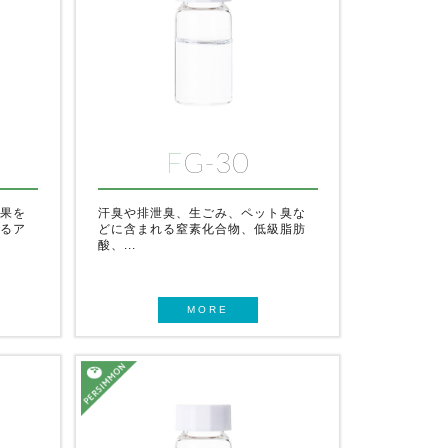
FG-30
効果を
汗臭や排泄臭、生ごみ、ペット臭な
れるア
どに含まれる窒素化合物、低級脂肪
酸、...
MORE