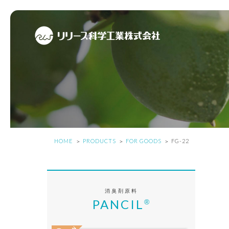
HOME
PRODUCTS
FOR GOODS
FG-22
消臭剤原料
PANCIL
®