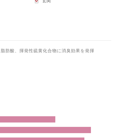
玄関
級脂肪酸、揮発性硫黄化合物に消臭効果を発揮