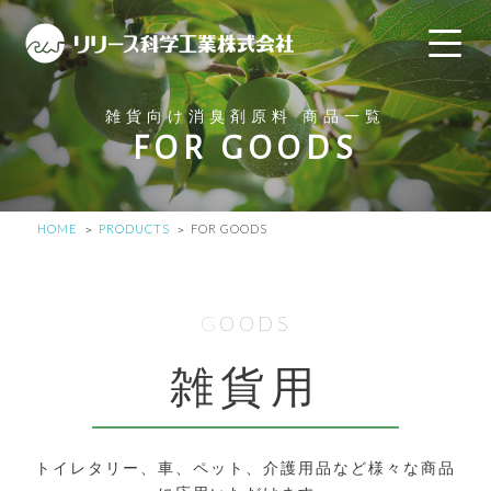
雑貨向け消臭剤原料 商品一覧
FOR GOODS
HOME
PRODUCTS
FOR GOODS
GOODS
雑貨用
トイレタリー、車、ペット、介護用品など様々な商品