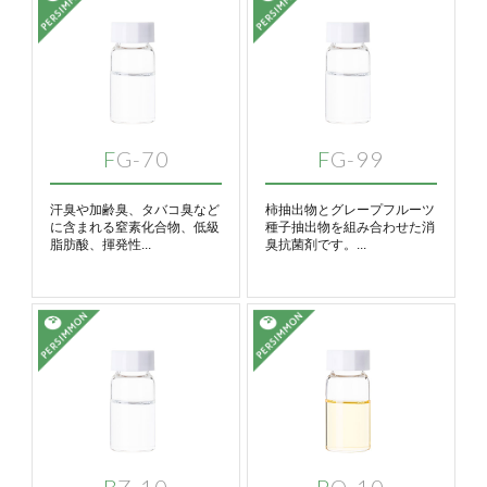
FG-70
FG-99
汗臭や加齢臭、タバコ臭など
柿抽出物とグレープフルーツ
に含まれる窒素化合物、低級
種子抽出物を組み合わせた消
脂肪酸、揮発性...
臭抗菌剤です。...
BZ-10
PO-10