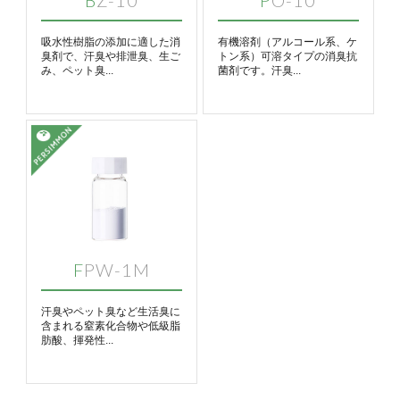
吸水性樹脂の添加に適した消
有機溶剤（アルコール系、ケ
臭剤で、汗臭や排泄臭、生ご
トン系）可溶タイプの消臭抗
み、ペット臭...
菌剤です。汗臭...
FPW-1M
汗臭やペット臭など生活臭に
含まれる窒素化合物や低級脂
肪酸、揮発性...