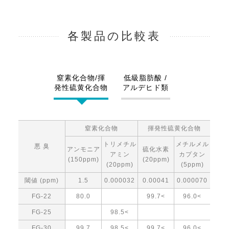
各製品の比較表
窒素化合物/揮
低級脂肪酸 /
発性硫黄化合物
アルデヒド類
窒素化合物
揮発性硫黄化合物
トリメチル
メチルメル
悪 臭
アンモニア
硫化水素
アミン
カプタン
(150ppm)
(20ppm)
(20ppm)
(5ppm)
閾値 (ppm)
1.5
0.000032
0.00041
0.000070
FG-22
80.0
99.7<
96.0<
FG-25
98.5<
FG-30
99.7
98.5<
99.7<
96.0<