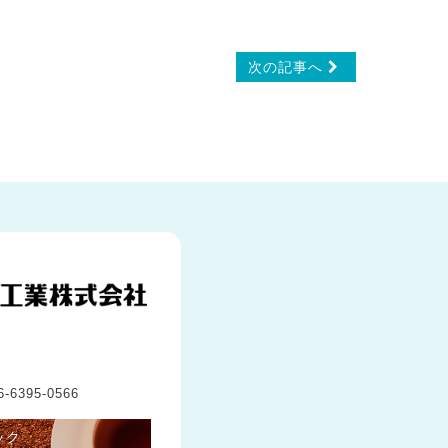
次の記事へ
号
-6395-0566
ック